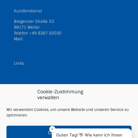
Kundendienst
Bregenzer Straße 53
88171 Weiler
Telefon
+49 8387 92030
Mail:
kundendienst@filser.gmbh
Links
Impressum
AGBs
Cookie-Zustimmung
Datenschutz
verwalten
Downloads
Wir verwenden Cookies, um unsere Website und unseren Service zu
optimieren.
Cookie Richtlinie
Cookies akzeptieren
Guten Tag! 👋 Wie kann ich Ihnen