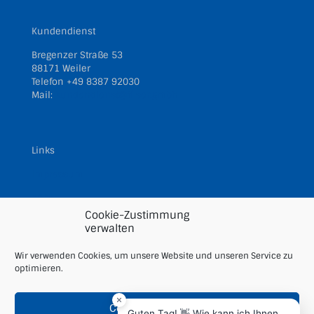
Kundendienst
Bregenzer Straße 53
88171 Weiler
Telefon
+49 8387 92030
Mail:
kundendienst@filser.gmbh
Links
Impressum
AGBs
Cookie-Zustimmung
Datenschutz
verwalten
Downloads
Wir verwenden Cookies, um unsere Website und unseren Service zu
optimieren.
Cookie Richtlinie
Cookies akzeptieren
Guten Tag! 👋 Wie kann ich Ihnen