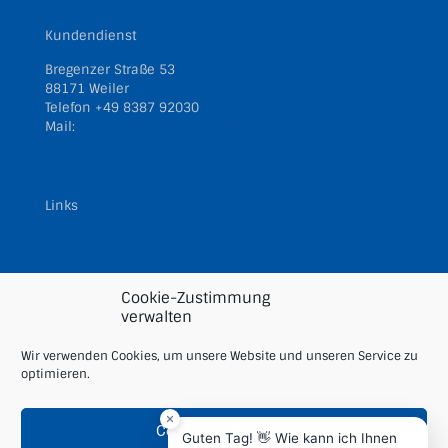
Kundendienst
Bregenzer Straße 53
88171 Weiler
Telefon
+49 8387 92030
Mail:
kundendienst@filser.gmbh
Links
Impressum
AGBs
Cookie-Zustimmung
Datenschutz
verwalten
Downloads
Wir verwenden Cookies, um unsere Website und unseren Service zu
optimieren.
Cookie Richtlinie
Cookies akzeptieren
Guten Tag! 👋 Wie kann ich Ihnen